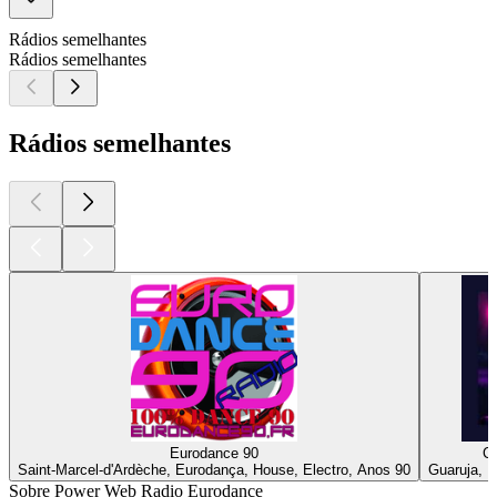
Rádios semelhantes
Rádios semelhantes
Rádios semelhantes
Eurodance 90
Cl
Saint-Marcel-d'Ardèche, Eurodança, House, Electro, Anos 90
Guaruja, E
Sobre Power Web Radio Eurodance