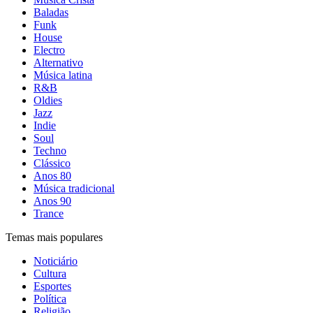
Baladas
Funk
House
Electro
Alternativo
Música latina
R&B
Oldies
Jazz
Indie
Soul
Techno
Clássico
Anos 80
Música tradicional
Anos 90
Trance
Temas mais populares
Noticiário
Cultura
Esportes
Política
Religião