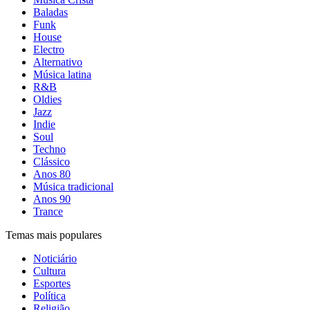
Baladas
Funk
House
Electro
Alternativo
Música latina
R&B
Oldies
Jazz
Indie
Soul
Techno
Clássico
Anos 80
Música tradicional
Anos 90
Trance
Temas mais populares
Noticiário
Cultura
Esportes
Política
Religião