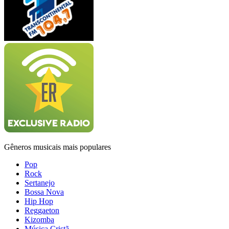
Gêneros musicais mais populares
Pop
Rock
Sertanejo
Bossa Nova
Hip Hop
Reggaeton
Kizomba
Música Cristã