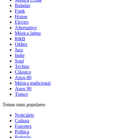
Baladas
Funk
House
Electro
Alternativo
Música latina
R&B
Oldies
Jazz
Indie
Soul
Techno
Clássico
Anos 80
Música tradicional
Anos 90
Trance
Temas mais populares
Noticiário
Cultura
Esportes
Política
Religião