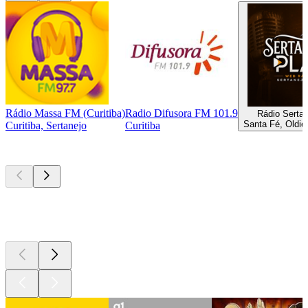
Rádio Massa FM (Curitiba)
Radio Difusora FM 101.9
Rádio Sertan
Santa Fé, Oldie
Curitiba, Sertanejo
Curitiba
Podcasts de
topo
Podcasts de
topo
Podcasts de
topo