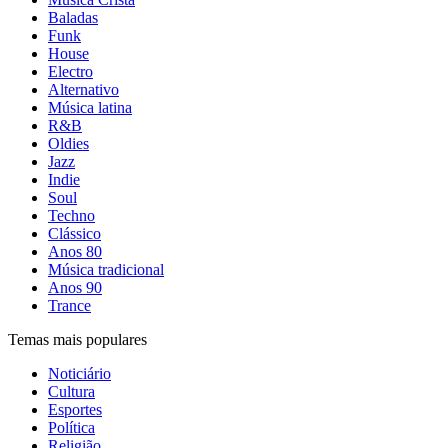
Baladas
Funk
House
Electro
Alternativo
Música latina
R&B
Oldies
Jazz
Indie
Soul
Techno
Clássico
Anos 80
Música tradicional
Anos 90
Trance
Temas mais populares
Noticiário
Cultura
Esportes
Política
Religião