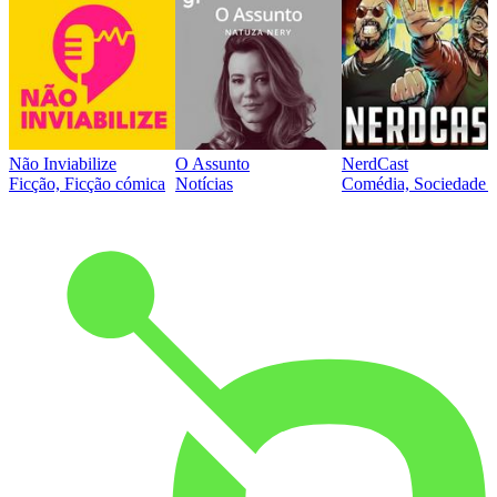
Não Inviabilize
O Assunto
NerdCast
Ficção, Ficção cómica
Notícias
Comédia, Sociedade e