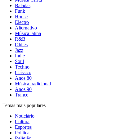
Baladas
Funk
House
Electro
Alternativo
Música latina
R&B
Oldies
Jazz
Indie
Soul
Techno
Clássico
Anos 80
Música tradicional
Anos 90
Trance
Temas mais populares
Noticiário
Cultura
Esportes
Política
Religião