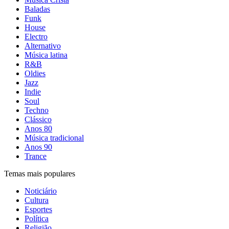
Baladas
Funk
House
Electro
Alternativo
Música latina
R&B
Oldies
Jazz
Indie
Soul
Techno
Clássico
Anos 80
Música tradicional
Anos 90
Trance
Temas mais populares
Noticiário
Cultura
Esportes
Política
Religião