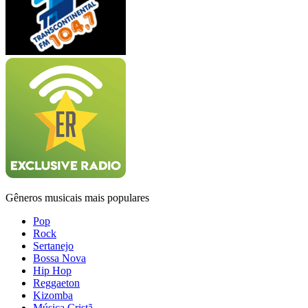
Gêneros musicais mais populares
Pop
Rock
Sertanejo
Bossa Nova
Hip Hop
Reggaeton
Kizomba
Música Cristã