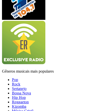
Gêneros musicais mais populares
Pop
Rock
Sertanejo
Bossa Nova
Hip Hop
Reggaeton
Kizomba
Música Cristã