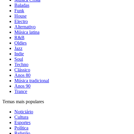
Baladas
Funk
House
Electro
Alternativo
Música latina
R&B
Oldies
Jazz
Indie
Soul
Techno
Clássico
Anos 80
Música tradicional
Anos 90
Trance
Temas mais populares
Noticiário
Cultura
Esportes
Política
Religião