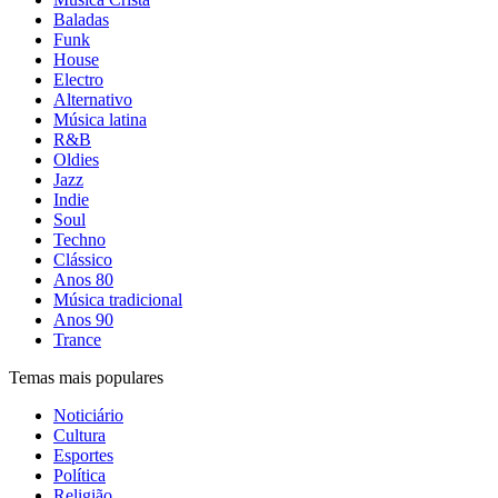
Baladas
Funk
House
Electro
Alternativo
Música latina
R&B
Oldies
Jazz
Indie
Soul
Techno
Clássico
Anos 80
Música tradicional
Anos 90
Trance
Temas mais populares
Noticiário
Cultura
Esportes
Política
Religião