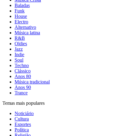
Baladas
Funk
House
Electro
Alternativo
Música latina
R&B
Oldies
Jazz
Indie
Soul
Techno
Clássico
Anos 80
Música tradicional
Anos 90
Trance
Temas mais populares
Noticiário
Cultura
Esportes
Política
Religião