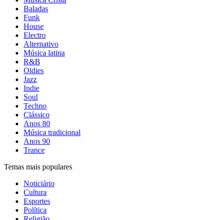
Baladas
Funk
House
Electro
Alternativo
Música latina
R&B
Oldies
Jazz
Indie
Soul
Techno
Clássico
Anos 80
Música tradicional
Anos 90
Trance
Temas mais populares
Noticiário
Cultura
Esportes
Política
Religião