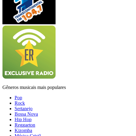
Gêneros musicais mais populares
Pop
Rock
Sertanejo
Bossa Nova
Hip Hop
Reggaeton
Kizomba
Música Cristã