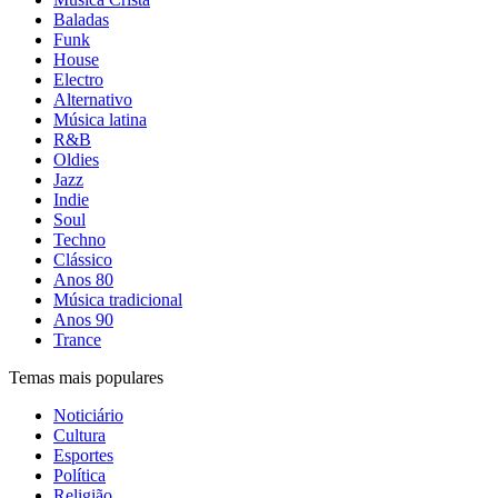
Baladas
Funk
House
Electro
Alternativo
Música latina
R&B
Oldies
Jazz
Indie
Soul
Techno
Clássico
Anos 80
Música tradicional
Anos 90
Trance
Temas mais populares
Noticiário
Cultura
Esportes
Política
Religião