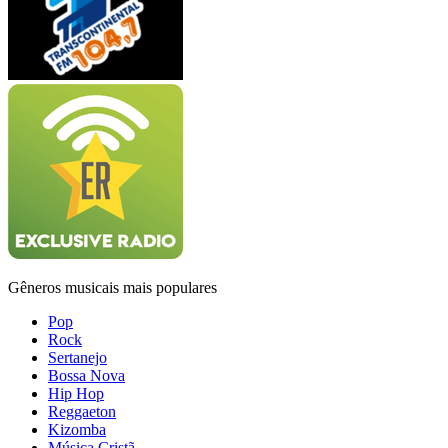
Gêneros musicais mais populares
Pop
Rock
Sertanejo
Bossa Nova
Hip Hop
Reggaeton
Kizomba
Música Cristã