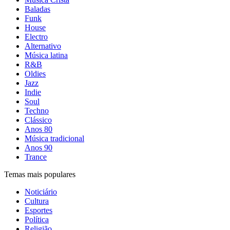
Baladas
Funk
House
Electro
Alternativo
Música latina
R&B
Oldies
Jazz
Indie
Soul
Techno
Clássico
Anos 80
Música tradicional
Anos 90
Trance
Temas mais populares
Noticiário
Cultura
Esportes
Política
Religião