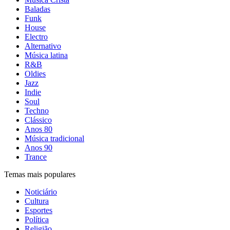
Baladas
Funk
House
Electro
Alternativo
Música latina
R&B
Oldies
Jazz
Indie
Soul
Techno
Clássico
Anos 80
Música tradicional
Anos 90
Trance
Temas mais populares
Noticiário
Cultura
Esportes
Política
Religião