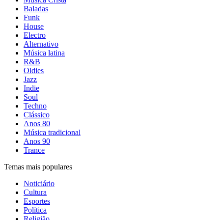
Baladas
Funk
House
Electro
Alternativo
Música latina
R&B
Oldies
Jazz
Indie
Soul
Techno
Clássico
Anos 80
Música tradicional
Anos 90
Trance
Temas mais populares
Noticiário
Cultura
Esportes
Política
Religião