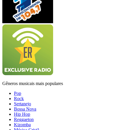
Gêneros musicais mais populares
Pop
Rock
Sertanejo
Bossa Nova
Hip Hop
Reggaeton
Kizomba
Música Cristã