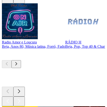
Radio Amor e Loucura
RÁDIO H
Beja, Anos 80, Música latina, Forró, Fado
Beja, Pop, Top 40 & Chart
Podcasts de
topo
Podcasts de
topo
Podcasts de
topo