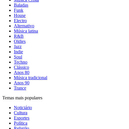
Baladas
Funk
House
Electro
Alternativo
Música latina
R&B
Oldies
Jazz
Indie
Soul
Techno
Clássico
Anos 80
Música tradicional
Anos 90
Trance
Temas mais populares
Noticiário
Cultura
Esportes
Política
Religião