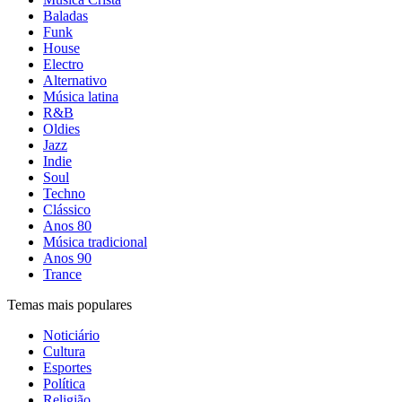
Baladas
Funk
House
Electro
Alternativo
Música latina
R&B
Oldies
Jazz
Indie
Soul
Techno
Clássico
Anos 80
Música tradicional
Anos 90
Trance
Temas mais populares
Noticiário
Cultura
Esportes
Política
Religião