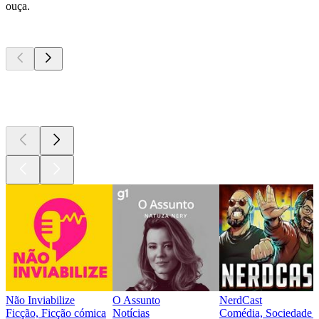
ouça.
Podcasts de
topo
Podcasts de
topo
Podcasts de
topo
Não Inviabilize
O Assunto
NerdCast
Ficção, Ficção cómica
Notícias
Comédia, Sociedade e