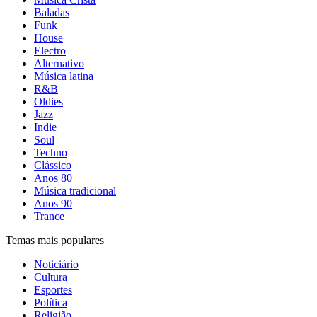
Baladas
Funk
House
Electro
Alternativo
Música latina
R&B
Oldies
Jazz
Indie
Soul
Techno
Clássico
Anos 80
Música tradicional
Anos 90
Trance
Temas mais populares
Noticiário
Cultura
Esportes
Política
Religião