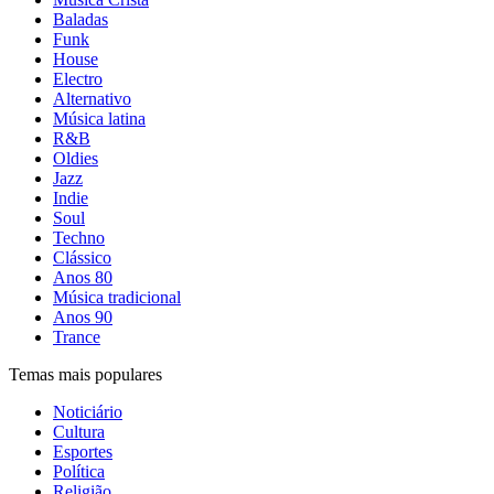
Baladas
Funk
House
Electro
Alternativo
Música latina
R&B
Oldies
Jazz
Indie
Soul
Techno
Clássico
Anos 80
Música tradicional
Anos 90
Trance
Temas mais populares
Noticiário
Cultura
Esportes
Política
Religião