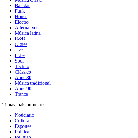
Baladas
Funk
House
Electro
Alternativo
Música latina
R&B
Oldies
Jazz
Indie
Soul
Techno
Clássico
Anos 80
Música tradicional
Anos 90
Trance
Temas mais populares
Noticiário
Cultura
Esportes
Política
Religião