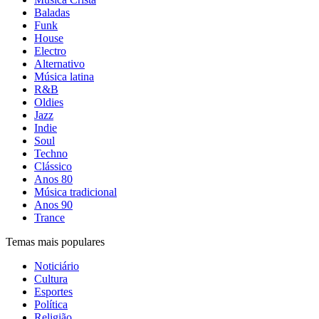
Baladas
Funk
House
Electro
Alternativo
Música latina
R&B
Oldies
Jazz
Indie
Soul
Techno
Clássico
Anos 80
Música tradicional
Anos 90
Trance
Temas mais populares
Noticiário
Cultura
Esportes
Política
Religião