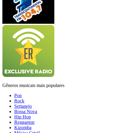
Gêneros musicais mais populares
Pop
Rock
Sertanejo
Bossa Nova
Hip Hop
Reggaeton
Kizomba
Música Cristã