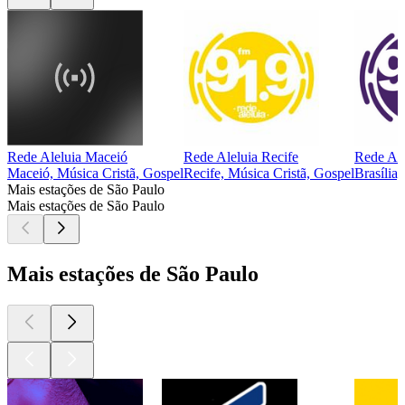
Rede Aleluia Maceió
Rede Aleluia Recife
Rede Ale
Maceió, Música Cristã, Gospel
Recife, Música Cristã, Gospel
Brasília
Mais estações de São Paulo
Mais estações de São Paulo
Mais estações de São Paulo