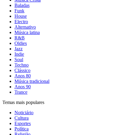
Baladas
Funk
House
Electro
Alternativo
Música latina
R&B
Oldies
Jazz
Indie
Soul
Techno
Clássico
Anos 80
Música tradicional
Anos 90
Trance
Temas mais populares
Noticiário
Cultura
Esportes
Política
Religião