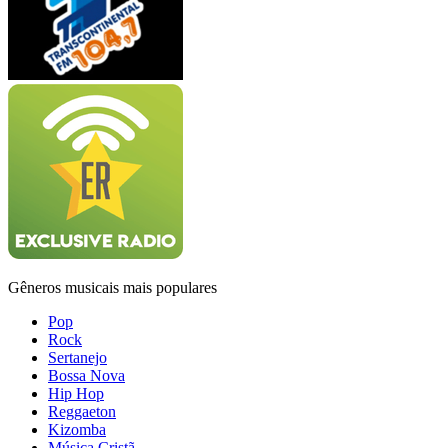
Gêneros musicais mais populares
Pop
Rock
Sertanejo
Bossa Nova
Hip Hop
Reggaeton
Kizomba
Música Cristã