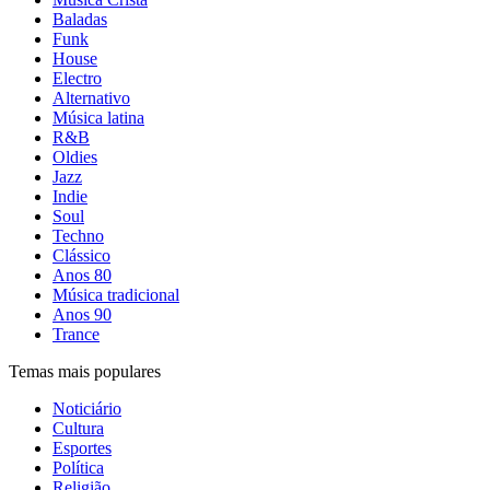
Baladas
Funk
House
Electro
Alternativo
Música latina
R&B
Oldies
Jazz
Indie
Soul
Techno
Clássico
Anos 80
Música tradicional
Anos 90
Trance
Temas mais populares
Noticiário
Cultura
Esportes
Política
Religião