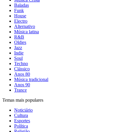
Baladas
Funk
House
Electro
Alternativo
Música latina
R&B
Oldies
Jazz
Indie
Soul
Techno
Clássico
Anos 80
Música tradicional
Anos 90
Trance
Temas mais populares
Noticiário
Cultura
Esportes
Política
Religião