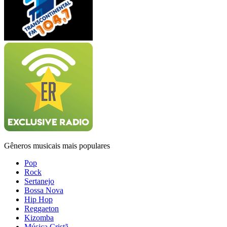
Gêneros musicais mais populares
Pop
Rock
Sertanejo
Bossa Nova
Hip Hop
Reggaeton
Kizomba
Música Cristã