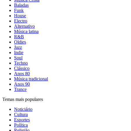
Baladas
Funk
House
Electro
Alternativo
Música latina
R&B
Oldies
Jazz
Indie
Soul
Techno
Clássico
Anos 80
Música tradicional
Anos 90
Trance
Temas mais populares
Noticiário
Cultura
Esportes
Política
Religião