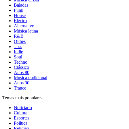
Baladas
Funk
House
Electro
Alternativo
Música latina
R&B
Oldies
Jazz
Indie
Soul
Techno
Clássico
Anos 80
Música tradicional
Anos 90
Trance
Temas mais populares
Noticiário
Cultura
Esportes
Política
Religião