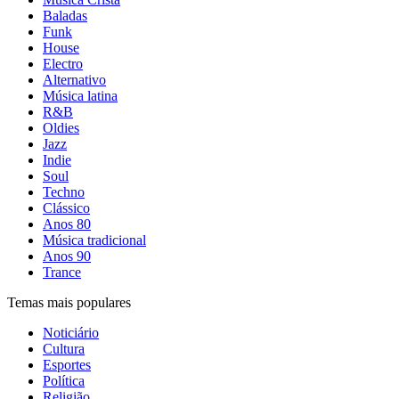
Baladas
Funk
House
Electro
Alternativo
Música latina
R&B
Oldies
Jazz
Indie
Soul
Techno
Clássico
Anos 80
Música tradicional
Anos 90
Trance
Temas mais populares
Noticiário
Cultura
Esportes
Política
Religião