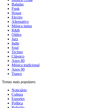
Baladas
Funk
House
Electro
Alternativo
Música latina
R&B
Oldies
Jazz
Indie
Soul
Techno
Clássico
Anos 80
Música tradicional
Anos 90
Trance
Temas mais populares
Noticiário
Cultura
Esportes
Política
Religião