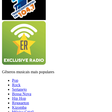
Gêneros musicais mais populares
Pop
Rock
Sertanejo
Bossa Nova
Hip Hop
Reggaeton
Kizomba
Música Cristã