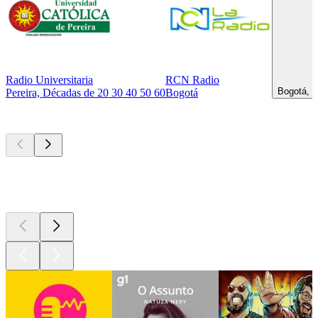
Radio Universitaria
RCN Radio
Bogotá, R
Pereira, Décadas de 20 30 40 50 60
Bogotá
Podcasts de
topo
Podcasts de
topo
Podcasts de
topo