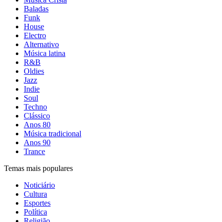
Baladas
Funk
House
Electro
Alternativo
Música latina
R&B
Oldies
Jazz
Indie
Soul
Techno
Clássico
Anos 80
Música tradicional
Anos 90
Trance
Temas mais populares
Noticiário
Cultura
Esportes
Política
Religião