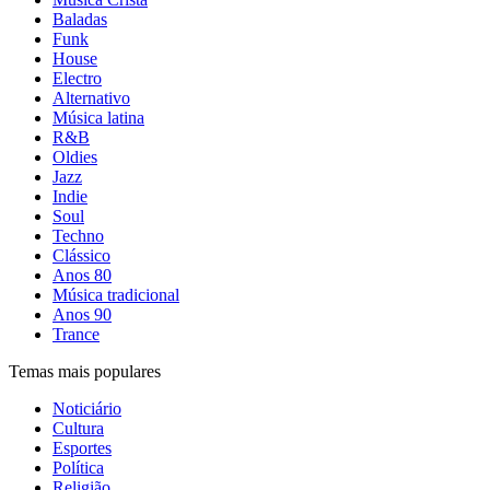
Baladas
Funk
House
Electro
Alternativo
Música latina
R&B
Oldies
Jazz
Indie
Soul
Techno
Clássico
Anos 80
Música tradicional
Anos 90
Trance
Temas mais populares
Noticiário
Cultura
Esportes
Política
Religião