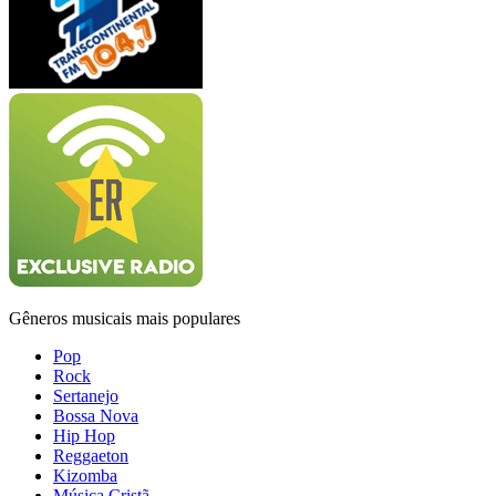
Gêneros musicais mais populares
Pop
Rock
Sertanejo
Bossa Nova
Hip Hop
Reggaeton
Kizomba
Música Cristã