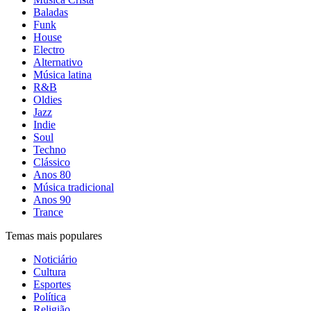
Baladas
Funk
House
Electro
Alternativo
Música latina
R&B
Oldies
Jazz
Indie
Soul
Techno
Clássico
Anos 80
Música tradicional
Anos 90
Trance
Temas mais populares
Noticiário
Cultura
Esportes
Política
Religião