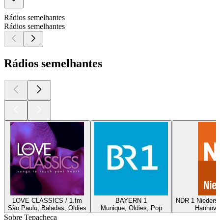
Rádios semelhantes
Rádios semelhantes
Rádios semelhantes
LOVE CLASSICS / 1.fm
BAYERN 1
NDR 1 Nieders
São Paulo, Baladas, Oldies
Munique, Oldies, Pop
Hannover
Sobre Tepacheca