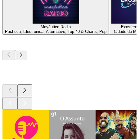
Mayéutica Radio
Exosfera 
Pachuca, Electrónica, Alternativo, Top 40 & Charts, Pop
Cidade do Mé
Podcasts de
topo
Podcasts de
topo
Podcasts de
topo