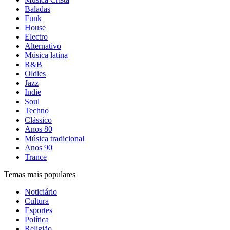
Baladas
Funk
House
Electro
Alternativo
Música latina
R&B
Oldies
Jazz
Indie
Soul
Techno
Clássico
Anos 80
Música tradicional
Anos 90
Trance
Temas mais populares
Noticiário
Cultura
Esportes
Política
Religião