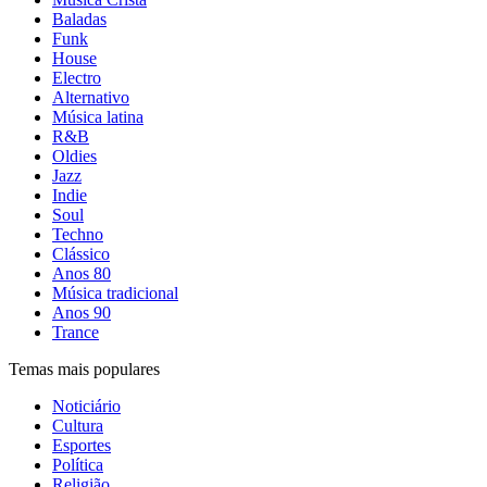
Baladas
Funk
House
Electro
Alternativo
Música latina
R&B
Oldies
Jazz
Indie
Soul
Techno
Clássico
Anos 80
Música tradicional
Anos 90
Trance
Temas mais populares
Noticiário
Cultura
Esportes
Política
Religião