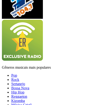
Gêneros musicais mais populares
Pop
Rock
Sertanejo
Bossa Nova
Hip Hop
Reggaeton
Kizomba
Música Cristã