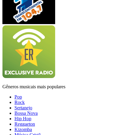
Gêneros musicais mais populares
Pop
Rock
Sertanejo
Bossa Nova
Hip Hop
Reggaeton
Kizomba
Música Cristã