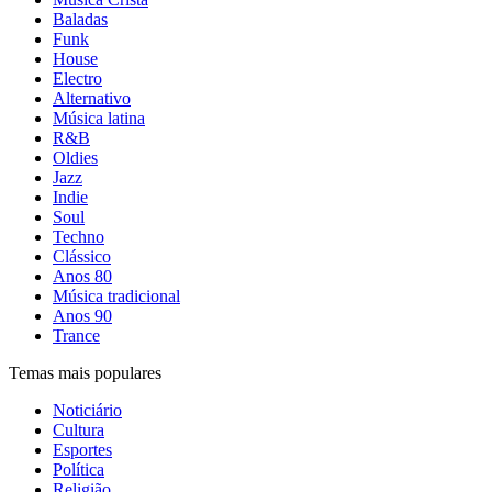
Baladas
Funk
House
Electro
Alternativo
Música latina
R&B
Oldies
Jazz
Indie
Soul
Techno
Clássico
Anos 80
Música tradicional
Anos 90
Trance
Temas mais populares
Noticiário
Cultura
Esportes
Política
Religião