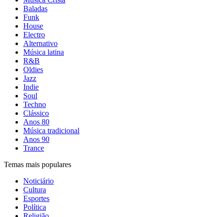
Baladas
Funk
House
Electro
Alternativo
Música latina
R&B
Oldies
Jazz
Indie
Soul
Techno
Clássico
Anos 80
Música tradicional
Anos 90
Trance
Temas mais populares
Noticiário
Cultura
Esportes
Política
Religião