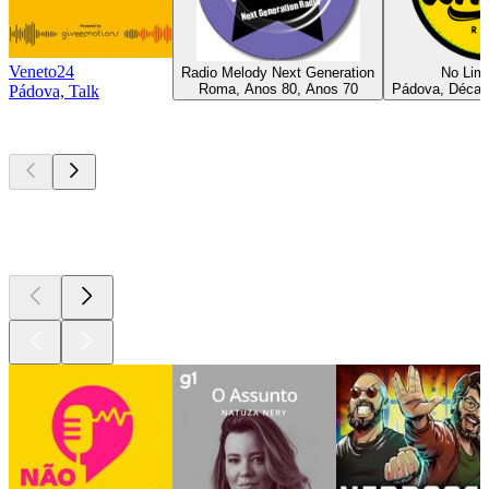
Veneto24
Radio Melody Next Generation
No Limi
Roma, Anos 80, Anos 70
Pádova, Década
Pádova, Talk
Podcasts de
topo
Podcasts de
topo
Podcasts de
topo