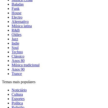
Baladas
Funk
House
Electro
Alternativo
Música latina
R&B
Oldies
Jazz
Indie
Soul
Techno
Clássico
Anos 80
Música tradicional
Anos 90
Trance
Temas mais populares
Noticiário
Cultura
Esportes
Política
Religião