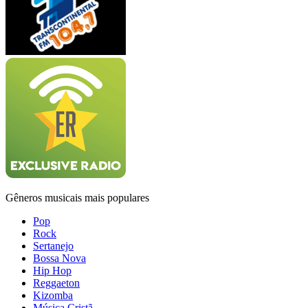
Gêneros musicais mais populares
Pop
Rock
Sertanejo
Bossa Nova
Hip Hop
Reggaeton
Kizomba
Música Cristã