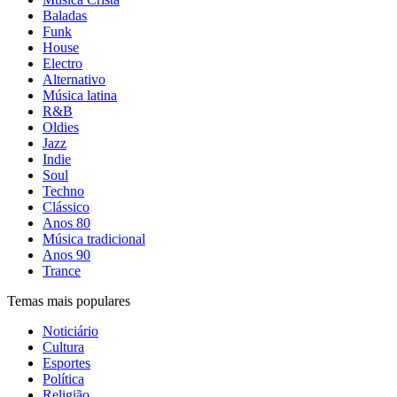
Baladas
Funk
House
Electro
Alternativo
Música latina
R&B
Oldies
Jazz
Indie
Soul
Techno
Clássico
Anos 80
Música tradicional
Anos 90
Trance
Temas mais populares
Noticiário
Cultura
Esportes
Política
Religião