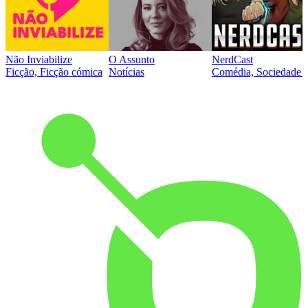
Não Inviabilize
O Assunto
NerdCast
Ficção, Ficção cómica
Notícias
Comédia, Sociedade e