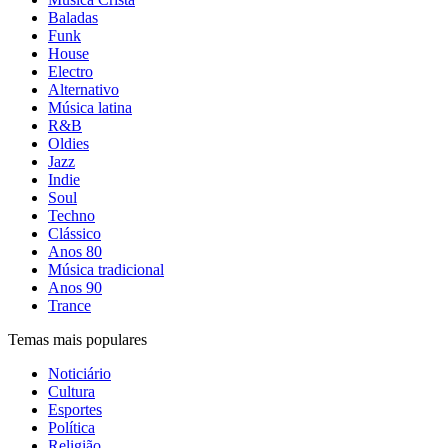
Baladas
Funk
House
Electro
Alternativo
Música latina
R&B
Oldies
Jazz
Indie
Soul
Techno
Clássico
Anos 80
Música tradicional
Anos 90
Trance
Temas mais populares
Noticiário
Cultura
Esportes
Política
Religião