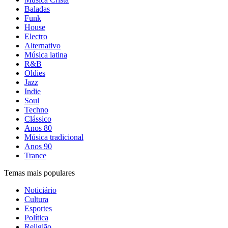
Baladas
Funk
House
Electro
Alternativo
Música latina
R&B
Oldies
Jazz
Indie
Soul
Techno
Clássico
Anos 80
Música tradicional
Anos 90
Trance
Temas mais populares
Noticiário
Cultura
Esportes
Política
Religião