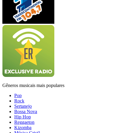
Gêneros musicais mais populares
Pop
Rock
Sertanejo
Bossa Nova
Hip Hop
Reggaeton
Kizomba
Música Cristã