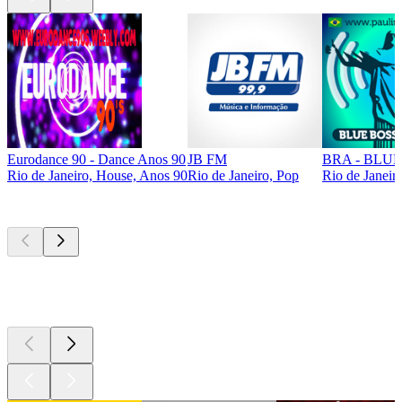
Eurodance 90 - Dance Anos 90
JB FM
BRA - BLU
Rio de Janeiro, House, Anos 90
Rio de Janeiro, Pop
Rio de Janeir
Podcasts de
topo
Podcasts de
topo
Podcasts de
topo