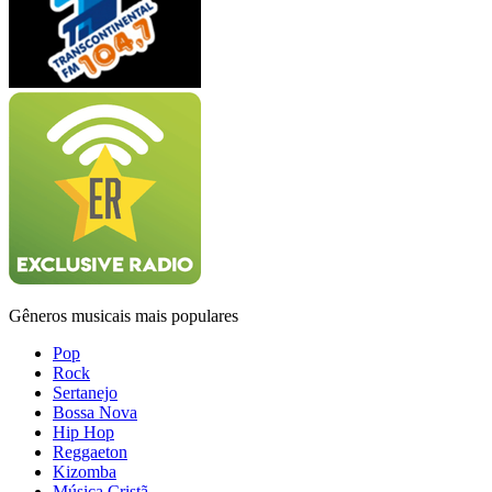
Gêneros musicais mais populares
Pop
Rock
Sertanejo
Bossa Nova
Hip Hop
Reggaeton
Kizomba
Música Cristã