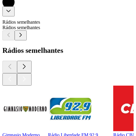
Rádios semelhantes
Rádios semelhantes
Rádios semelhantes
Gimnasio Moderno
Rádio Liberdade FM 92.9
Rádio CBN