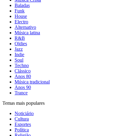
Baladas
Funk
House
Electro
Alternativo
Música latina
R&B
Oldies
Jazz
Indie
Soul
Techno
Clássico
Anos 80
Música tradicional
Anos 90
Trance
Temas mais populares
Noticiário
Cultura
Esportes
Política
Religião