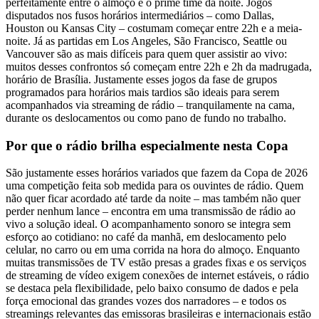
perfeitamente entre o almoço e o prime time da noite. Jogos
disputados nos fusos horários intermediários – como Dallas,
Houston ou Kansas City – costumam começar entre 22h e a meia-
noite. Já as partidas em Los Angeles, São Francisco, Seattle ou
Vancouver são as mais difíceis para quem quer assistir ao vivo:
muitos desses confrontos só começam entre 22h e 2h da madrugada,
horário de Brasília. Justamente esses jogos da fase de grupos
programados para horários mais tardios são ideais para serem
acompanhados via streaming de rádio – tranquilamente na cama,
durante os deslocamentos ou como pano de fundo no trabalho.
Por que o rádio brilha especialmente nesta Copa
São justamente esses horários variados que fazem da Copa de 2026
uma competição feita sob medida para os ouvintes de rádio. Quem
não quer ficar acordado até tarde da noite – mas também não quer
perder nenhum lance – encontra em uma transmissão de rádio ao
vivo a solução ideal. O acompanhamento sonoro se integra sem
esforço ao cotidiano: no café da manhã, em deslocamento pelo
celular, no carro ou em uma corrida na hora do almoço. Enquanto
muitas transmissões de TV estão presas a grades fixas e os serviços
de streaming de vídeo exigem conexões de internet estáveis, o rádio
se destaca pela flexibilidade, pelo baixo consumo de dados e pela
força emocional das grandes vozes dos narradores – e todos os
streamings relevantes das emissoras brasileiras e internacionais estão