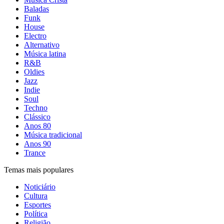
Baladas
Funk
House
Electro
Alternativo
Música latina
R&B
Oldies
Jazz
Indie
Soul
Techno
Clássico
Anos 80
Música tradicional
Anos 90
Trance
Temas mais populares
Noticiário
Cultura
Esportes
Política
Religião