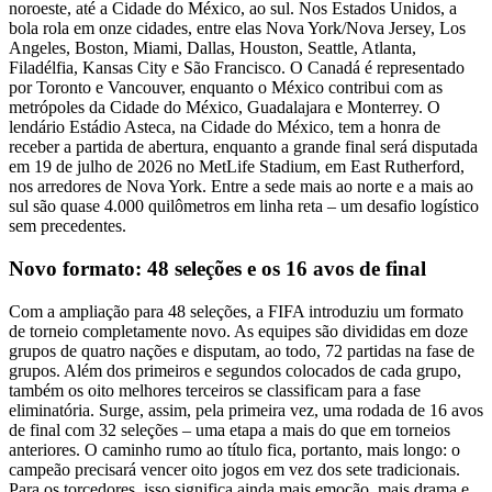
noroeste, até a Cidade do México, ao sul. Nos Estados Unidos, a
bola rola em onze cidades, entre elas Nova York/Nova Jersey, Los
Angeles, Boston, Miami, Dallas, Houston, Seattle, Atlanta,
Filadélfia, Kansas City e São Francisco. O Canadá é representado
por Toronto e Vancouver, enquanto o México contribui com as
metrópoles da Cidade do México, Guadalajara e Monterrey. O
lendário Estádio Asteca, na Cidade do México, tem a honra de
receber a partida de abertura, enquanto a grande final será disputada
em 19 de julho de 2026 no MetLife Stadium, em East Rutherford,
nos arredores de Nova York. Entre a sede mais ao norte e a mais ao
sul são quase 4.000 quilômetros em linha reta – um desafio logístico
sem precedentes.
Novo formato: 48 seleções e os 16 avos de final
Com a ampliação para 48 seleções, a FIFA introduziu um formato
de torneio completamente novo. As equipes são divididas em doze
grupos de quatro nações e disputam, ao todo, 72 partidas na fase de
grupos. Além dos primeiros e segundos colocados de cada grupo,
também os oito melhores terceiros se classificam para a fase
eliminatória. Surge, assim, pela primeira vez, uma rodada de 16 avos
de final com 32 seleções – uma etapa a mais do que em torneios
anteriores. O caminho rumo ao título fica, portanto, mais longo: o
campeão precisará vencer oito jogos em vez dos sete tradicionais.
Para os torcedores, isso significa ainda mais emoção, mais drama e