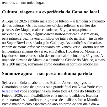
reunidos em um único lugar.
Cultura, viagens e a experiência da Copa no local
A Copa de 2026 é muito mais do que futebol – é também o encontro
de três culturas. Os três mascotes oficiais refletem o caráter dos
países-sede: Maple, o alce canadense, Zayu, a onça-pintada
mexicana, e Clutch, a águia-careca norte-americana. Além disso,
pela primeira vez, haverá um show de intervalo na final – inspirado
no Super Bowl e estrelado pelo Coldplay. As condições climáticas
variam de forma drástica: enquanto em Vancouver e Toronto reinam
temperaturas amenas de verão, em Dallas, Houston ou Monterrey
jogadores e torcedores terão de encarar calor acima dos 35 graus. A
umidade elevada de Miami e a altitude da Cidade do México, a mais
de 2.200 metros, somam-se como desafios esportivos adicionais.
Sintonize agora – não perca nenhuma partida
Seja a cerimônia de abertura no Estádio Asteca, os jogos da
Canarinho na fase de grupos ou a grande final em Nova York: com
br.radio.net
você acompanha em áudio toda a Copa do Mundo de
Futebol 2026, com flexibilidade e na melhor qualidade. Escolha
entre narrações, plantões e programas de análise sobre o Mundial e
viva o maior evento esportivo do ano no ritmo do seu dia a dia –