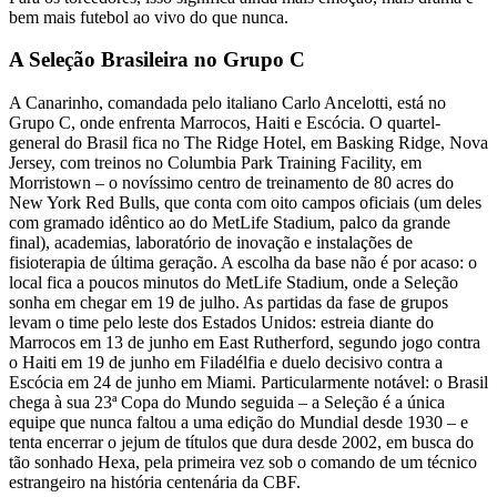
bem mais futebol ao vivo do que nunca.
A Seleção Brasileira no Grupo C
A Canarinho, comandada pelo italiano Carlo Ancelotti, está no
Grupo C, onde enfrenta Marrocos, Haiti e Escócia. O quartel-
general do Brasil fica no The Ridge Hotel, em Basking Ridge, Nova
Jersey, com treinos no Columbia Park Training Facility, em
Morristown – o novíssimo centro de treinamento de 80 acres do
New York Red Bulls, que conta com oito campos oficiais (um deles
com gramado idêntico ao do MetLife Stadium, palco da grande
final), academias, laboratório de inovação e instalações de
fisioterapia de última geração. A escolha da base não é por acaso: o
local fica a poucos minutos do MetLife Stadium, onde a Seleção
sonha em chegar em 19 de julho. As partidas da fase de grupos
levam o time pelo leste dos Estados Unidos: estreia diante do
Marrocos em 13 de junho em East Rutherford, segundo jogo contra
o Haiti em 19 de junho em Filadélfia e duelo decisivo contra a
Escócia em 24 de junho em Miami. Particularmente notável: o Brasil
chega à sua 23ª Copa do Mundo seguida – a Seleção é a única
equipe que nunca faltou a uma edição do Mundial desde 1930 – e
tenta encerrar o jejum de títulos que dura desde 2002, em busca do
tão sonhado Hexa, pela primeira vez sob o comando de um técnico
estrangeiro na história centenária da CBF.