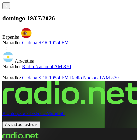
<
domingo
19/07/2026
Espanha
Na rádio:
Cadena SER 105.4 FM
-
:
-
Argentina
Na rádio:
Radio Nacional AM 870
-
-
Na rádio:
Cadena SER 105.4 FM
Radio Nacional AM 870
Pronto para a festa do Mundial?
As rádios festivas