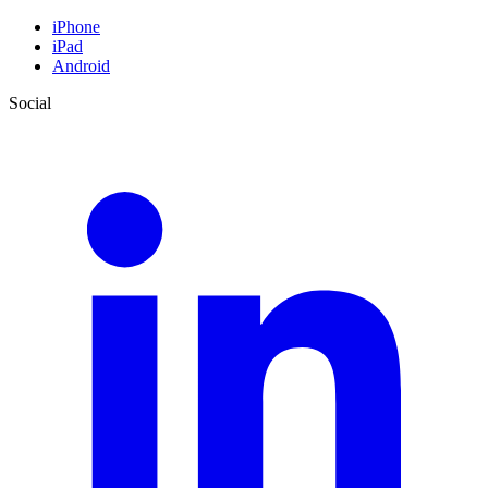
iPhone
iPad
Android
Social