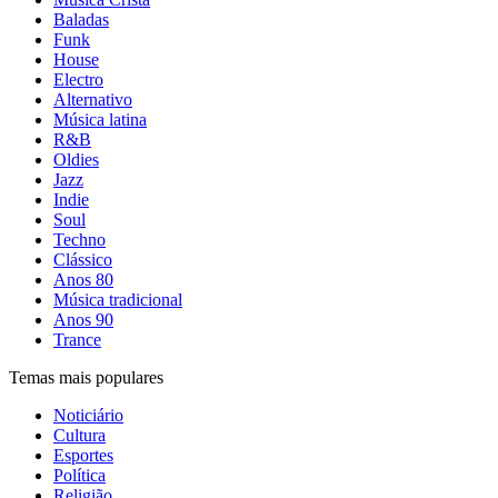
Baladas
Funk
House
Electro
Alternativo
Música latina
R&B
Oldies
Jazz
Indie
Soul
Techno
Clássico
Anos 80
Música tradicional
Anos 90
Trance
Temas mais populares
Noticiário
Cultura
Esportes
Política
Religião