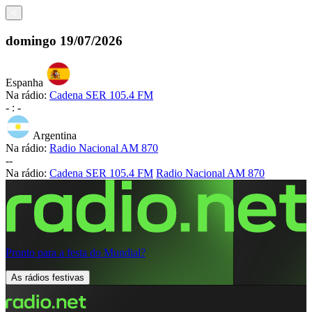
<
domingo
19/07/2026
Espanha
Na rádio:
Cadena SER 105.4 FM
-
:
-
Argentina
Na rádio:
Radio Nacional AM 870
-
-
Na rádio:
Cadena SER 105.4 FM
Radio Nacional AM 870
Pronto para a festa do Mundial?
As rádios festivas