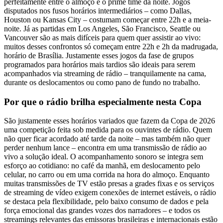
perfeitamente entre o almoço e o prime time da noite. Jogos
disputados nos fusos horários intermediários – como Dallas,
Houston ou Kansas City – costumam começar entre 22h e a meia-
noite. Já as partidas em Los Angeles, São Francisco, Seattle ou
Vancouver são as mais difíceis para quem quer assistir ao vivo:
muitos desses confrontos só começam entre 22h e 2h da madrugada,
horário de Brasília. Justamente esses jogos da fase de grupos
programados para horários mais tardios são ideais para serem
acompanhados via streaming de rádio – tranquilamente na cama,
durante os deslocamentos ou como pano de fundo no trabalho.
Por que o rádio brilha especialmente nesta Copa
São justamente esses horários variados que fazem da Copa de 2026
uma competição feita sob medida para os ouvintes de rádio. Quem
não quer ficar acordado até tarde da noite – mas também não quer
perder nenhum lance – encontra em uma transmissão de rádio ao
vivo a solução ideal. O acompanhamento sonoro se integra sem
esforço ao cotidiano: no café da manhã, em deslocamento pelo
celular, no carro ou em uma corrida na hora do almoço. Enquanto
muitas transmissões de TV estão presas a grades fixas e os serviços
de streaming de vídeo exigem conexões de internet estáveis, o rádio
se destaca pela flexibilidade, pelo baixo consumo de dados e pela
força emocional das grandes vozes dos narradores – e todos os
streamings relevantes das emissoras brasileiras e internacionais estão