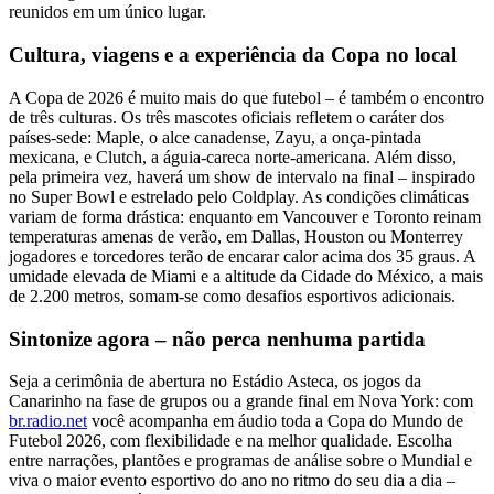
reunidos em um único lugar.
Cultura, viagens e a experiência da Copa no local
A Copa de 2026 é muito mais do que futebol – é também o encontro
de três culturas. Os três mascotes oficiais refletem o caráter dos
países-sede: Maple, o alce canadense, Zayu, a onça-pintada
mexicana, e Clutch, a águia-careca norte-americana. Além disso,
pela primeira vez, haverá um show de intervalo na final – inspirado
no Super Bowl e estrelado pelo Coldplay. As condições climáticas
variam de forma drástica: enquanto em Vancouver e Toronto reinam
temperaturas amenas de verão, em Dallas, Houston ou Monterrey
jogadores e torcedores terão de encarar calor acima dos 35 graus. A
umidade elevada de Miami e a altitude da Cidade do México, a mais
de 2.200 metros, somam-se como desafios esportivos adicionais.
Sintonize agora – não perca nenhuma partida
Seja a cerimônia de abertura no Estádio Asteca, os jogos da
Canarinho na fase de grupos ou a grande final em Nova York: com
br.radio.net
você acompanha em áudio toda a Copa do Mundo de
Futebol 2026, com flexibilidade e na melhor qualidade. Escolha
entre narrações, plantões e programas de análise sobre o Mundial e
viva o maior evento esportivo do ano no ritmo do seu dia a dia –