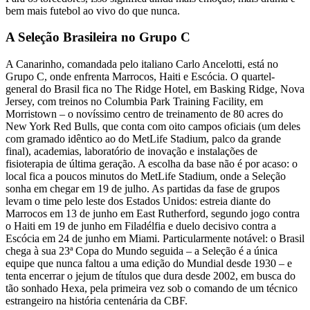
bem mais futebol ao vivo do que nunca.
A Seleção Brasileira no Grupo C
A Canarinho, comandada pelo italiano Carlo Ancelotti, está no
Grupo C, onde enfrenta Marrocos, Haiti e Escócia. O quartel-
general do Brasil fica no The Ridge Hotel, em Basking Ridge, Nova
Jersey, com treinos no Columbia Park Training Facility, em
Morristown – o novíssimo centro de treinamento de 80 acres do
New York Red Bulls, que conta com oito campos oficiais (um deles
com gramado idêntico ao do MetLife Stadium, palco da grande
final), academias, laboratório de inovação e instalações de
fisioterapia de última geração. A escolha da base não é por acaso: o
local fica a poucos minutos do MetLife Stadium, onde a Seleção
sonha em chegar em 19 de julho. As partidas da fase de grupos
levam o time pelo leste dos Estados Unidos: estreia diante do
Marrocos em 13 de junho em East Rutherford, segundo jogo contra
o Haiti em 19 de junho em Filadélfia e duelo decisivo contra a
Escócia em 24 de junho em Miami. Particularmente notável: o Brasil
chega à sua 23ª Copa do Mundo seguida – a Seleção é a única
equipe que nunca faltou a uma edição do Mundial desde 1930 – e
tenta encerrar o jejum de títulos que dura desde 2002, em busca do
tão sonhado Hexa, pela primeira vez sob o comando de um técnico
estrangeiro na história centenária da CBF.