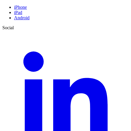
iPhone
iPad
Android
Social