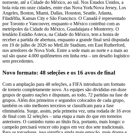
noroeste, até a Cidade do México, ao sul. Nos Estados Unidos, a
bola rola em onze cidades, entre elas Nova York/Nova Jersey, Los
Angeles, Boston, Miami, Dallas, Houston, Seattle, Atlanta,
Filadélfia, Kansas City e São Francisco. O Canadá é representado
por Toronto e Vancouver, enquanto o México contribui com as
metrópoles da Cidade do México, Guadalajara e Monterrey. O
lendário Estádio Asteca, na Cidade do México, tem a honra de
receber a partida de abertura, enquanto a grande final será disputada
em 19 de julho de 2026 no MetLife Stadium, em East Rutherford,
nos arredores de Nova York. Entre a sede mais ao norte e a mais ao
sul são quase 4.000 quilômetros em linha reta – um desafio logístico
sem precedentes.
Novo formato: 48 seleções e os 16 avos de final
Com a ampliação para 48 seleções, a FIFA introduziu um formato
de torneio completamente novo. As equipes são divididas em doze
grupos de quatro nações e disputam, ao todo, 72 partidas na fase de
grupos. Além dos primeiros e segundos colocados de cada grupo,
também os oito melhores terceiros se classificam para a fase
eliminatória. Surge, assim, pela primeira vez, uma rodada de 16 avos
de final com 32 seleções – uma etapa a mais do que em torneios
anteriores. O caminho rumo ao título fica, portanto, mais longo: o
campeão precisará vencer oito jogos em vez dos sete tradicionais.
Para os torcedores, isso significa ainda mais emoção, mais drama e