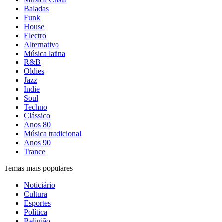
Baladas
Funk
House
Electro
Alternativo
Música latina
R&B
Oldies
Jazz
Indie
Soul
Techno
Clássico
Anos 80
Música tradicional
Anos 90
Trance
Temas mais populares
Noticiário
Cultura
Esportes
Política
Religião