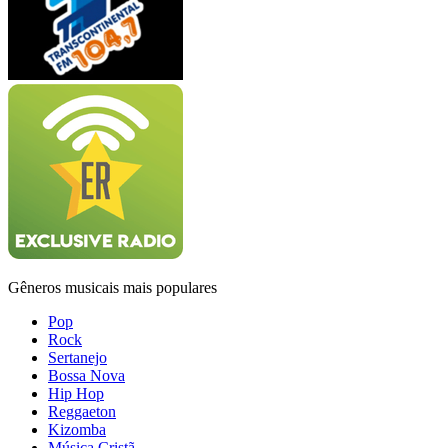
Gêneros musicais mais populares
Pop
Rock
Sertanejo
Bossa Nova
Hip Hop
Reggaeton
Kizomba
Música Cristã