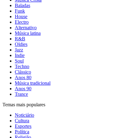
Baladas
Funk
House
Electro
Alternativo
Música latina
R&B
Oldies
Jazz
Indie
Soul
Techno
Clássico
Anos 80
Música tradicional
Anos 90
Trance
Temas mais populares
Noticiário
Cultura
Esportes
Política
Religião