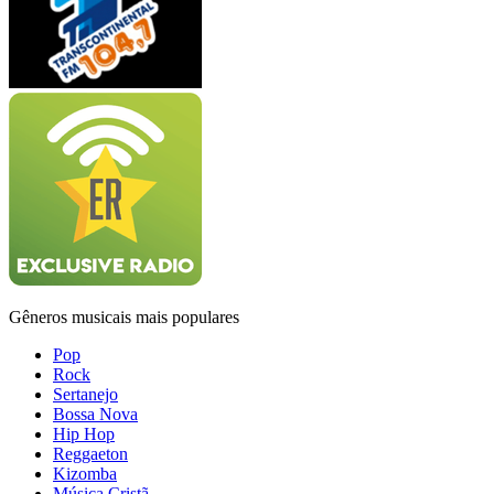
Gêneros musicais mais populares
Pop
Rock
Sertanejo
Bossa Nova
Hip Hop
Reggaeton
Kizomba
Música Cristã