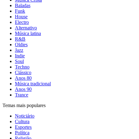
Baladas
Funk
House
Electro
Alternativo
Música latina
R&B
Oldies
Jazz
Indie
Soul
Techno
Clássico
Anos 80
Música tradicional
Anos 90
Trance
Temas mais populares
Noticiário
Cultura
Esportes
Política
Religião