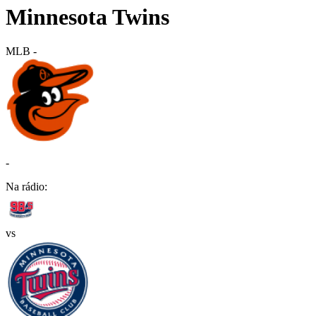
Minnesota Twins
MLB
-
-
Na rádio:
vs