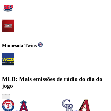
WBZFM - The Sports Hub 98.5
WJZ-FM - 105.7 FM The Fan
Minnesota Twins
WCCO - News Talk 830
MLB: Mais emissões de rádio do dia do
jogo
vs
vs