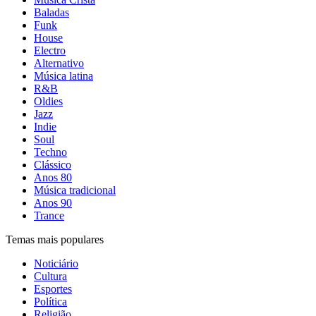
Baladas
Funk
House
Electro
Alternativo
Música latina
R&B
Oldies
Jazz
Indie
Soul
Techno
Clássico
Anos 80
Música tradicional
Anos 90
Trance
Temas mais populares
Noticiário
Cultura
Esportes
Política
Religião