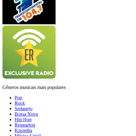
Gêneros musicais mais populares
Pop
Rock
Sertanejo
Bossa Nova
Hip Hop
Reggaeton
Kizomba
Música Cristã