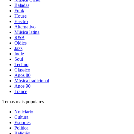
Baladas
Funk
House
Electro
Alternativo
Música latina
R&B
Oldies
Jazz
Indie
Soul
Techno
Clássico
Anos 80
Música tradicional
Anos 90
Trance
Temas mais populares
Noticiário
Cultura
Esportes
Política
Religião