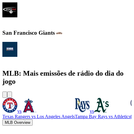
SportsTalk 790 AM
San Francisco Giants
KNBR 104.5 / 680 AM
MLB: Mais emissões de rádio do dia do
jogo
vs
vs
Texas Rangers
vs
Los Angeles Angels
Tampa Bay Rays
vs
Athletics
C
MLB Overview