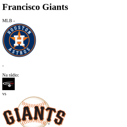
Francisco Giants
MLB
-
-
Na rádio:
vs