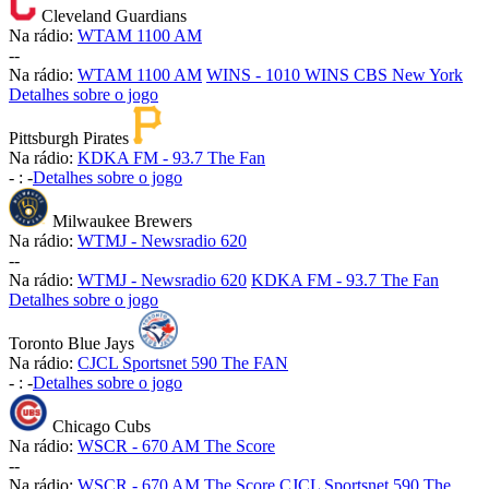
Cleveland Guardians
Na rádio:
WTAM 1100 AM
-
-
Na rádio:
WTAM 1100 AM
WINS - 1010 WINS CBS New York
Detalhes sobre o jogo
Pittsburgh Pirates
Na rádio:
KDKA FM - 93.7 The Fan
-
:
-
Detalhes sobre o jogo
Milwaukee Brewers
Na rádio:
WTMJ - Newsradio 620
-
-
Na rádio:
WTMJ - Newsradio 620
KDKA FM - 93.7 The Fan
Detalhes sobre o jogo
Toronto Blue Jays
Na rádio:
CJCL Sportsnet 590 The FAN
-
:
-
Detalhes sobre o jogo
Chicago Cubs
Na rádio:
WSCR - 670 AM The Score
-
-
Na rádio:
WSCR - 670 AM The Score
CJCL Sportsnet 590 The