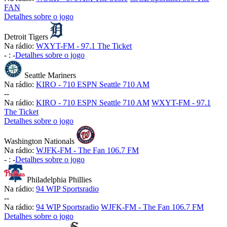
FAN
Detalhes sobre o jogo
Detroit Tigers
Na rádio:
WXYT-FM - 97.1 The Ticket
-
:
-
Detalhes sobre o jogo
Seattle Mariners
Na rádio:
KIRO - 710 ESPN Seattle 710 AM
-
-
Na rádio:
KIRO - 710 ESPN Seattle 710 AM
WXYT-FM - 97.1
The Ticket
Detalhes sobre o jogo
Washington Nationals
Na rádio:
WJFK-FM - The Fan 106.7 FM
-
:
-
Detalhes sobre o jogo
Philadelphia Phillies
Na rádio:
94 WIP Sportsradio
-
-
Na rádio:
94 WIP Sportsradio
WJFK-FM - The Fan 106.7 FM
Detalhes sobre o jogo