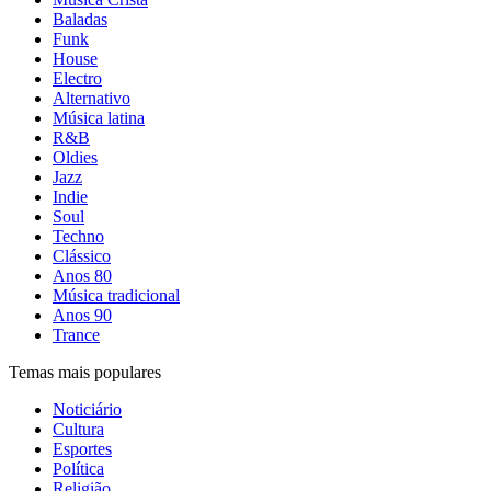
Baladas
Funk
House
Electro
Alternativo
Música latina
R&B
Oldies
Jazz
Indie
Soul
Techno
Clássico
Anos 80
Música tradicional
Anos 90
Trance
Temas mais populares
Noticiário
Cultura
Esportes
Política
Religião