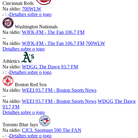
Cincinnati Reds
Na rádio:
700WLW
-
:
-
Detalhes sobre o jogo
Washington Nationals
Na rádio:
WJFK-FM - The Fan 106.7 FM
-
-
Na rádio:
WJFK-FM - The Fan 106.7 FM
700WLW
Detalhes sobre o jogo
Athletics
Na rádio:
WDGG The Dawg 93.7 FM
-
:
-
Detalhes sobre o jogo
Boston Red Sox
Na rádio:
WEEI 93.7 FM - Boston Sports News
-
-
Na rádio:
WEEI 93.7 FM - Boston Sports News
WDGG The Dawg
93.7 FM
Detalhes sobre o jogo
Toronto Blue Jays
Na rádio:
CJCL Sportsnet 590 The FAN
-
:
-
Detalhes sobre o jogo