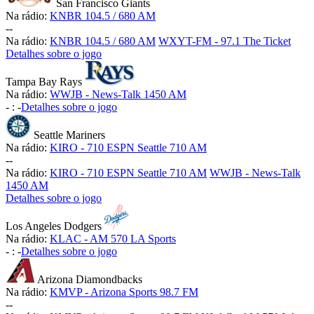
San Francisco Giants
Na rádio:
KNBR 104.5 / 680 AM
-
-
Na rádio:
KNBR 104.5 / 680 AM
WXYT-FM - 97.1 The Ticket
Detalhes sobre o jogo
Tampa Bay Rays
Na rádio:
WWJB - News-Talk 1450 AM
-
:
-
Detalhes sobre o jogo
Seattle Mariners
Na rádio:
KIRO - 710 ESPN Seattle 710 AM
-
-
Na rádio:
KIRO - 710 ESPN Seattle 710 AM
WWJB - News-Talk
1450 AM
Detalhes sobre o jogo
Los Angeles Dodgers
Na rádio:
KLAC - AM 570 LA Sports
-
:
-
Detalhes sobre o jogo
Arizona Diamondbacks
Na rádio:
KMVP - Arizona Sports 98.7 FM
-
-