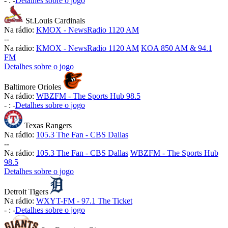
-
:
-
Detalhes sobre o jogo
St.Louis Cardinals
Na rádio:
KMOX - NewsRadio 1120 AM
-
-
Na rádio:
KMOX - NewsRadio 1120 AM
KOA 850 AM & 94.1
FM
Detalhes sobre o jogo
Baltimore Orioles
Na rádio:
WBZFM - The Sports Hub 98.5
-
:
-
Detalhes sobre o jogo
Texas Rangers
Na rádio:
105.3 The Fan - CBS Dallas
-
-
Na rádio:
105.3 The Fan - CBS Dallas
WBZFM - The Sports Hub
98.5
Detalhes sobre o jogo
Detroit Tigers
Na rádio:
WXYT-FM - 97.1 The Ticket
-
:
-
Detalhes sobre o jogo