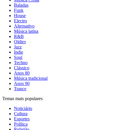
Baladas
Funk
House
Electro
Alternativo
Música latina
R&B
Oldies
Jazz
Indie
Soul
Techno
Clássico
Anos 80
Música tradicional
Anos 90
Trance
Temas mais populares
Noticiário
Cultura
Esportes
Política
Religião