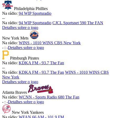
Philadelphia Phillies
Na rádio:
94 WIP Sportsradio
-
-
Na rádio:
94 WIP Sportsradio
CJCL Sportsnet 590 The FAN
Detalhes sobre o jogo
New York Mets
Na rádio:
WINS - 1010 WINS CBS New York
-
:
-
Detalhes sobre o jogo
Pittsburgh Pirates
Na rádio:
KDKA FM - 93.7 The Fan
-
-
Na rádio:
KDKA FM - 93.7 The Fan
WINS - 1010 WINS CBS
New York
Detalhes sobre o jogo
Atlanta Braves
Na rádio:
WCNN - Sports Radio 680 The Fan
-
:
-
Detalhes sobre o jogo
New York Yankees
Na rádio:
WFAN 66 AM - 101.9 FM